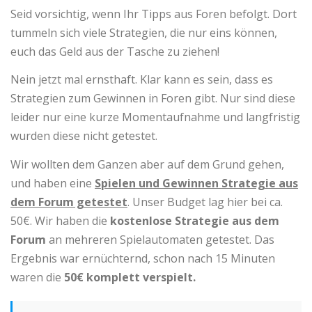
Seid vorsichtig, wenn Ihr Tipps aus Foren befolgt. Dort
tummeln sich viele Strategien, die nur eins können,
euch das Geld aus der Tasche zu ziehen!
Nein jetzt mal ernsthaft. Klar kann es sein, dass es
Strategien zum Gewinnen in Foren gibt. Nur sind diese
leider nur eine kurze Momentaufnahme und langfristig
wurden diese nicht getestet.
Wir wollten dem Ganzen aber auf dem Grund gehen,
und haben eine
Spielen und Gewinnen Strategie aus
dem Forum getestet
. Unser Budget lag hier bei ca.
50€. Wir haben die
kostenlose Strategie aus dem
Forum
an mehreren Spielautomaten getestet. Das
Ergebnis war ernüchternd, schon nach 15 Minuten
waren die
50€ komplett verspielt.