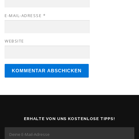
E-MAIL-ADRESSE
*
WEBSITE
ERHALTE VON UNS KOSTENLOSE TIPPS!