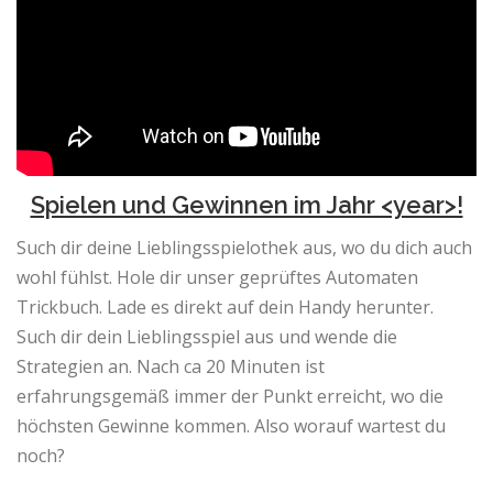
Spielen und Gewinnen im Jahr <year>!
Such dir deine Lieblingsspielothek aus, wo du dich auch
wohl fühlst. Hole dir unser geprüftes Automaten
Trickbuch. Lade es direkt auf dein Handy herunter.
Such dir dein Lieblingsspiel aus und wende die
Strategien an. Nach ca 20 Minuten ist
erfahrungsgemäß immer der Punkt erreicht, wo die
höchsten Gewinne kommen. Also worauf wartest du
noch?