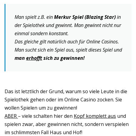
Man spielt z.B. ein
Merkur Spiel (Blazing Star)
in
der Spielothek und gewinnt. Man gewinnt nicht nur
einmal sondern konstant.
Das gleiche gilt natürlich auch für Online Casinos.
Man sucht sich ein Spiel aus, spielt dieses Spiel und
man
erhofft
sich zu gewinnen!
Das ist letztlich der Grund, warum so viele Leute in die
Spielothek gehen oder im Online Casino zocken. Sie
wollen Spielen um zu gewinnen!
ABER
– viele schalten hier den
Kopf komplett aus
und
spielen zwar, aber gewinnen nicht, sondern verspielen
im schlimmsten Fall Haus und Hof!