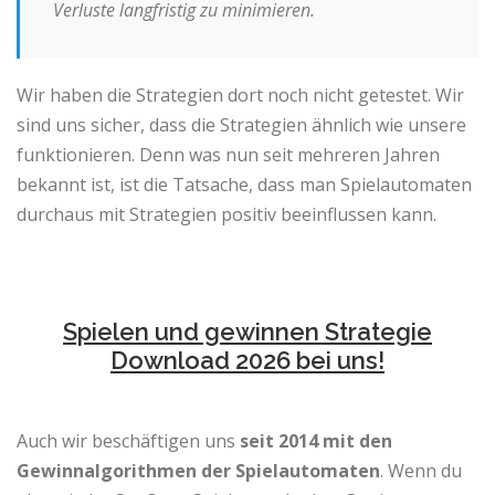
Verluste langfristig zu minimieren.
Wir haben die Strategien dort noch nicht getestet. Wir
sind uns sicher, dass die Strategien ähnlich wie unsere
funktionieren. Denn was nun seit mehreren Jahren
bekannt ist, ist die Tatsache, dass man Spielautomaten
durchaus mit Strategien positiv beeinflussen kann.
Spielen und gewinnen Strategie
Download 2026 bei uns!
Auch wir beschäftigen uns
seit 2014 mit den
Gewinnalgorithmen der Spielautomaten
. Wenn du