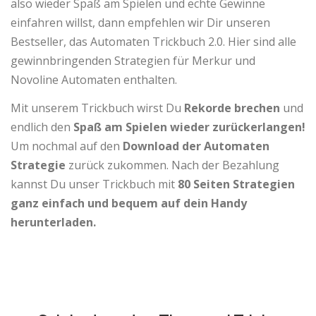
also wieder Spaß am Spielen und echte Gewinne
einfahren willst, dann empfehlen wir Dir unseren
Bestseller, das Automaten Trickbuch 2.0. Hier sind alle
gewinnbringenden Strategien für Merkur und
Novoline Automaten enthalten.
Mit unserem Trickbuch wirst Du
Rekorde brechen
und
endlich den
Spaß am Spielen wieder zurückerlangen!
Um nochmal auf den
Download der Automaten
Strategie
zurück zukommen. Nach der Bezahlung
kannst Du unser Trickbuch mit
80 Seiten Strategien
ganz einfach und bequem auf dein Handy
herunterladen.