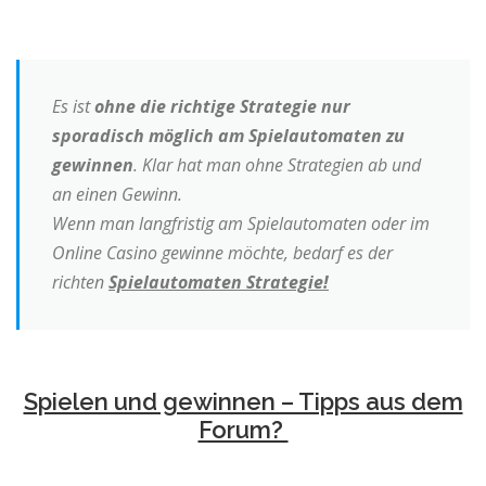
Es ist
ohne die richtige Strategie nur
sporadisch möglich am Spielautomaten zu
gewinnen
. Klar hat man ohne Strategien ab und
an einen Gewinn.
Wenn man langfristig am Spielautomaten oder im
Online Casino gewinne möchte, bedarf es der
richten
Spielautomaten Strategie!
Spielen und gewinnen – Tipps aus dem
Forum?