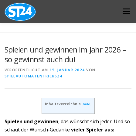
Zum
Inhalt
Menü
springen
AUTOMATEN TRICKBUCH
KARTENFARBEN APP
Spielen und gewinnen im Jahr 2026 –
so gewinnst auch du!
BLOG
VERÖFFENTLICHT AM
15. JANUAR 2024
VON
SPIELAUTOMATENTRICKS24
Inhaltsverzeichnis
[
hide
]
Spielen und gewinnen
, das wünscht sich jeder. Und so
schaut der Wunsch-Gedanke
vieler Spieler aus: