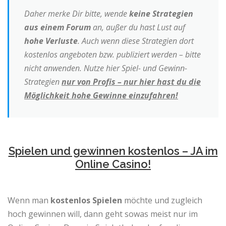
Daher merke Dir bitte, wende
keine Strategien
aus einem Forum
an, außer du hast Lust auf
hohe Verluste
. Auch wenn diese Strategien dort
kostenlos angeboten bzw. publiziert werden – bitte
nicht anwenden. Nutze hier Spiel- und Gewinn-
Strategien
nur von Profis – nur hier hast du die
Möglichkeit hohe Gewinne einzufahren!
Spielen und gewinnen kostenlos – JA im
Online Casino!
Wenn man
kostenlos Spielen
möchte und zugleich
hoch gewinnen will, dann geht sowas meist nur im